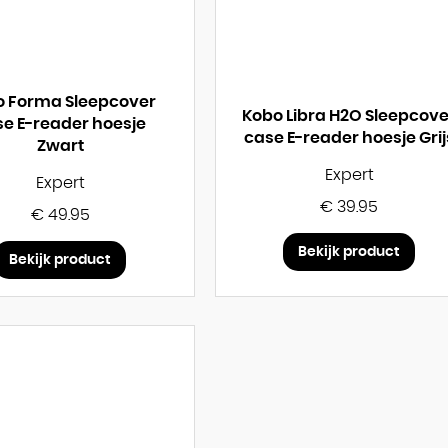
o Forma Sleepcover
Kobo Libra H2O Sleepcove
e E-reader hoesje
case E-reader hoesje Grij
Zwart
Expert
Expert
€ 39.95
€ 49.95
Bekijk product
Bekijk product